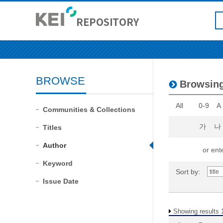
BROWSE
Browsi
All
0-9
A
Communities & Collections
가
나
Titles
Author
or ente
Keyword
Sort by:
Issue Date
Showing results 1