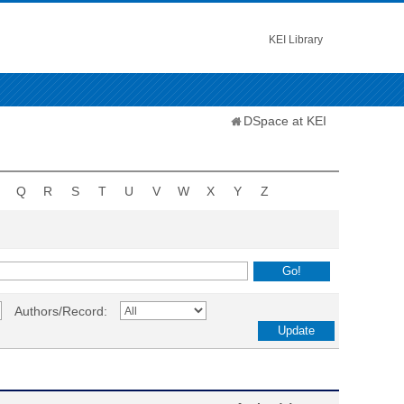
KEI Library
DSpace at KEI
Q
R
S
T
U
V
W
X
Y
Z
Authors/Record: