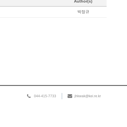
Author(s)
박정규
044-415-7733
jhkwak@kei.re.kr