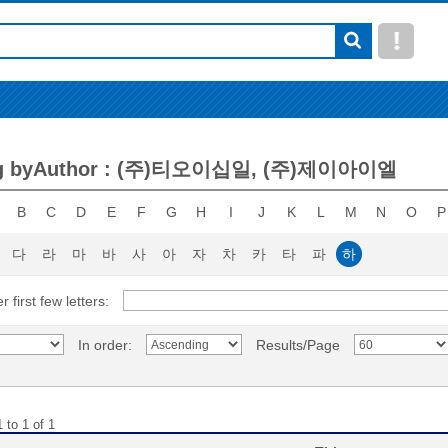
ng byAuthor : (주)티오이십일, (주)제이아이엘
B
C
D
E
F
G
H
I
J
K
L
M
N
O
P
다
라
마
바
사
아
자
차
카
타
파
하
r first few letters:
In order:
Results/Page
 to 1 of 1