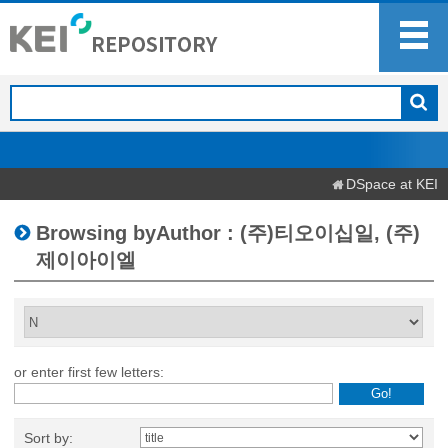
DSpace at KEI
Browsing byAuthor : (주)티오이십일, (주)
제이아이엘
or enter first few letters:
Sort by: