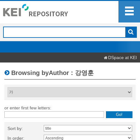
DSpace at KEI
Browsing byAuthor : 강영훈
or enter first few letters:
Sort by:
In order: