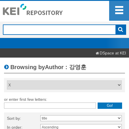
DSpace at KEI
Browsing byAuthor : 강영훈
or enter first few letters:
Sort by:
In order: