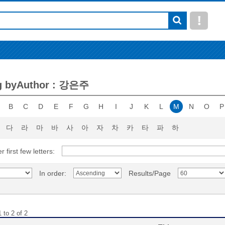
g byAuthor : 강은주
B
C
D
E
F
G
H
I
J
K
L
M
N
O
P
다
라
마
바
사
아
자
차
카
타
파
하
r first few letters:
In order:
Results/Page
 to 2 of 2