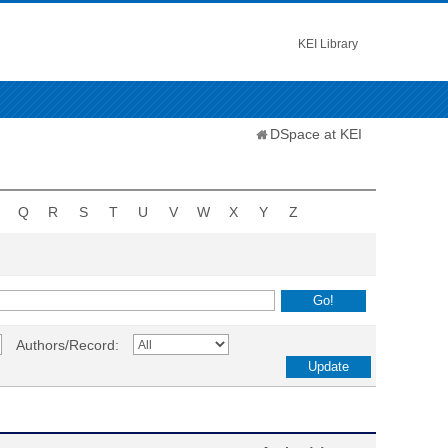
KEI Library
DSpace at KEI
Q
R
S
T
U
V
W
X
Y
Z
Authors/Record: