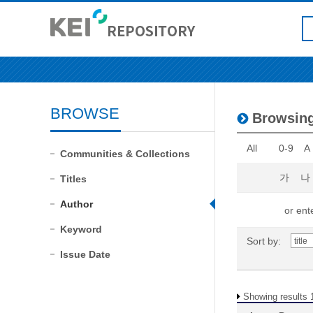
BROWSE
Browsin
All
0-9
A
Communities & Collections
가
나
Titles
Author
or ente
Keyword
Sort by:
Issue Date
Showing results 1