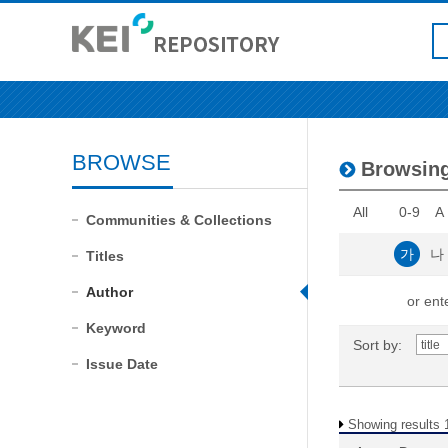
BROWSE
Browsin
All
0-9
A
Communities & Collections
가
나
Titles
Author
or ente
Keyword
Sort by:
Issue Date
Showing results 1