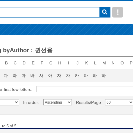
g byAuthor : 권선용
B
C
D
E
F
G
H
I
J
K
L
M
N
O
P
다
라
마
바
사
아
자
차
카
타
파
하
r first few letters:
In order:
Results/Page
 to 5 of 5