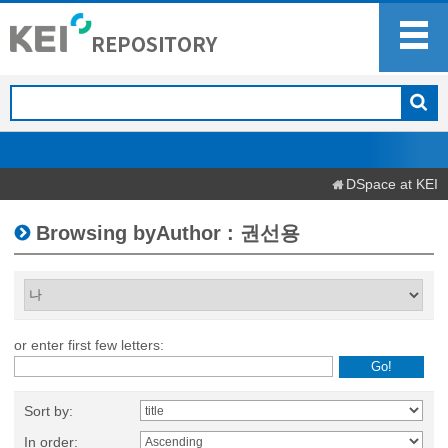
DSpace at KEI
Browsing byAuthor : 권선용
or enter first few letters:
Sort by:
In order: