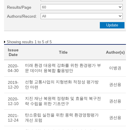
Results/Page
Authors/Record:
Showing results 1 to 5 of 5
Issue
Title
Author(s)
Date
미래 환경 대응력 강화를 위한 환경평가 부
2020-
이병권
04-30
문 데이터 융복합 활용방안
선형 교통사업의 지형변화 적정성 평가방
2019-
권선용
12-20
안 마련
지진 재난 복원력 정량화 및 효율적 복구전
2020-
권선용
12-10
략 수립을 위한 기초연구
탄소중립 실천을 위한 풍력 환경영향평가
2021-
권선용
12-24
개선 포럼