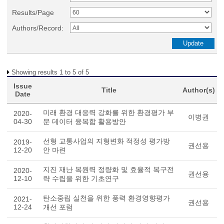
Results/Page
Authors/Record:
Showing results 1 to 5 of 5
Issue
Title
Author(s)
Date
미래 환경 대응력 강화를 위한 환경평가 부
2020-
이병권
04-30
문 데이터 융복합 활용방안
선형 교통사업의 지형변화 적정성 평가방
2019-
권선용
12-20
안 마련
지진 재난 복원력 정량화 및 효율적 복구전
2020-
권선용
12-10
략 수립을 위한 기초연구
탄소중립 실천을 위한 풍력 환경영향평가
2021-
권선용
12-24
개선 포럼