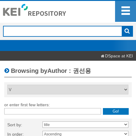
DSpace at KEI
Browsing byAuthor : 권선용
or enter first few letters:
Sort by:
In order: