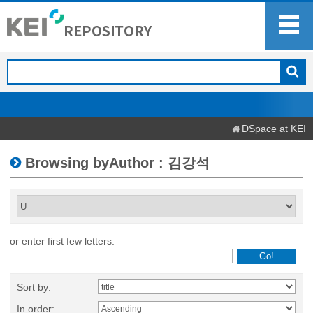
DSpace at KEI
Browsing byAuthor : 김강석
or enter first few letters:
Sort by:
In order: