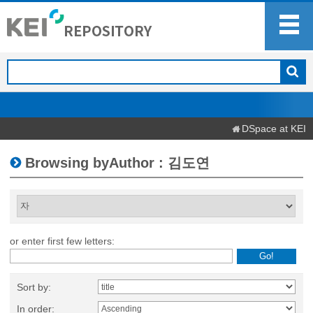
DSpace at KEI
Browsing byAuthor : 김도연
or enter first few letters:
Sort by:
In order: