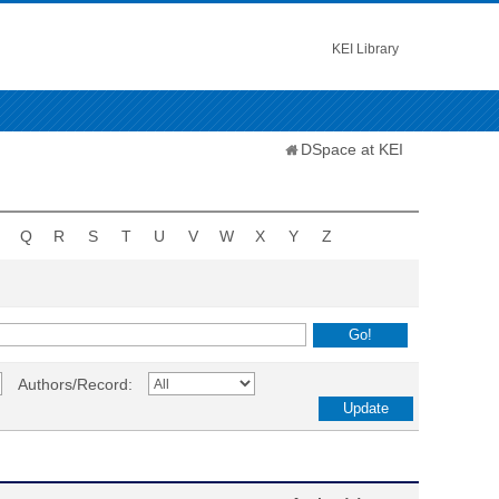
KEI Library
DSpace at KEI
Q
R
S
T
U
V
W
X
Y
Z
Authors/Record: