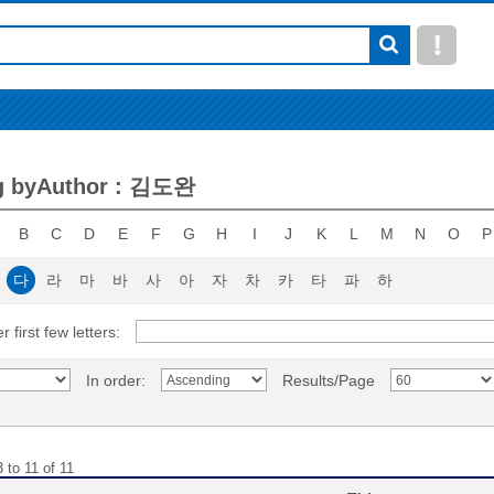
g byAuthor : 김도완
B
C
D
E
F
G
H
I
J
K
L
M
N
O
P
다
라
마
바
사
아
자
차
카
타
파
하
r first few letters:
In order:
Results/Page
 to 11 of 11