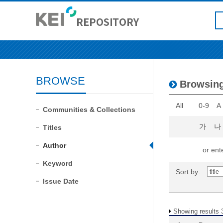
BROWSE
Browsin
All
0-9
A
Communities & Collections
가
나
Titles
Author
or ente
Keyword
Sort by:
Issue Date
Showing results 3