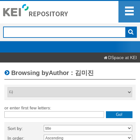
DSpace at KEI
Browsing byAuthor : 김미진
or enter first few letters:
Sort by:
In order: