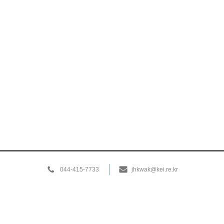
044-415-7733
jhkwak@kei.re.kr