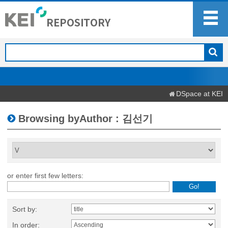
DSpace at KEI
Browsing byAuthor : 김선기
or enter first few letters:
Sort by:
In order: