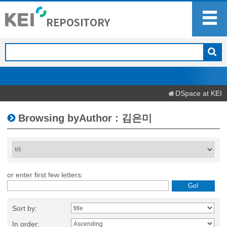
DSpace at KEI
Browsing byAuthor : 김은미
or enter first few letters:
Sort by:
In order: