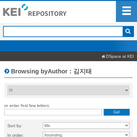
DSpace at KEI
Browsing byAuthor : 김지태
or enter first few letters:
Sort by:
In order: