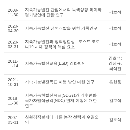
지속가능발전 관점에서의 녹색성장 의미와
2009-
김호석
11-30
평가방안에 관한 연구
2020-
지속가능발전 정책개발을 위한 기획연구
김호석
04-30
지속가능발전과 정책정합성 : 포스트 코로
2020-
김호석
03-31
나19 시대 정책의 핵심 요소
김호석;
2011-
지속가능발전교육(ESD) 강화방안
강상규;
11-14
최석진
2021-
지속가능발전목표 이행 방안 마련 연구
홍한움
10-31
지속가능한발전목표(SDGs)와 기후변화
2018-
국가자발적공약(NDC) 연계 이행에 대한
김호석
11-30
연구
친환경직불제에 따른 농작 선택과 수질오
2007-
김호석
03-31
염