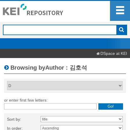
DSpace at KEI
Browsing byAuthor : 김호석
or enter first few letters:
Sort by:
In order: