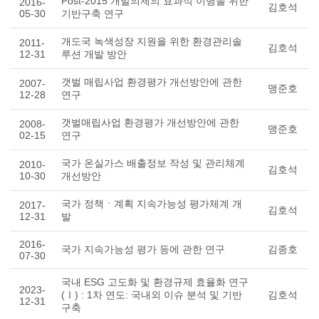
Post-2015 개발의제의 효과적 이행을 위한
2016-
김호석
05-30
기반구축 연구
개도국 녹색성장 지원을 위한 환경관리솔
2011-
김호석
12-31
루션 개발 방안
갯벌 매립사업 환경평가 개선방안에 관한
2007-
맹준호
12-28
연구
갯벌매립사업 환경평가 개선방안에 관한
2008-
맹준호
02-15
연구
국가 온실가스 배출정보 작성 및 관리체계
2010-
김호석
10-30
개선방안
국가 정책ㆍ계획 지속가능성 평가체계 개
2017-
김호석
12-31
발
2016-
국가 지속가능성 평가 등에 관한 연구
김종호
07-30
국내 ESG 고도화 및 환경규제 효율화 연구
2023-
(Ⅰ) : 1차 연도: 국내외 이슈 분석 및 기반
김호석
12-31
구축