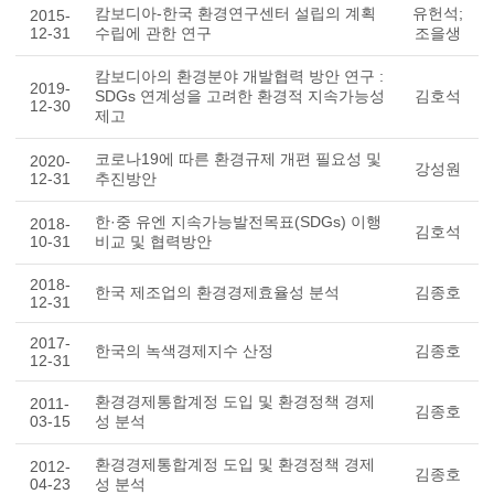
캄보디아-한국 환경연구센터 설립의 계획
유헌석;
2015-
12-31
수립에 관한 연구
조을생
캄보디아의 환경분야 개발협력 방안 연구 :
2019-
SDGs 연계성을 고려한 환경적 지속가능성
김호석
12-30
제고
코로나19에 따른 환경규제 개편 필요성 및
2020-
강성원
12-31
추진방안
한·중 유엔 지속가능발전목표(SDGs) 이행
2018-
김호석
10-31
비교 및 협력방안
2018-
한국 제조업의 환경경제효율성 분석
김종호
12-31
2017-
한국의 녹색경제지수 산정
김종호
12-31
환경경제통합계정 도입 및 환경정책 경제
2011-
김종호
03-15
성 분석
환경경제통합계정 도입 및 환경정책 경제
2012-
김종호
04-23
성 분석