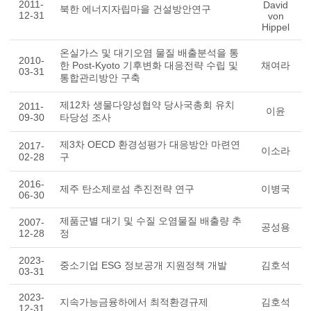
2011-
David
북한 에너지자립마을 건설방안연구
12-31
von
Hippel
온실가스 및 대기오염 물질 배출분석을 통
2010-
한 Post-Kyoto 기후변화 대응전략 수립 및
채여라
03-31
통합관리방안 구축
제12차 생물다양성협약 당사국총회 유치
2011-
이윤
09-30
타당성 조사
제3차 OECD 환경성평가 대응방안 마련연
2017-
이소라
02-28
구
2016-
제주 탄소제로섬 추진전략 연구
이병국
06-30
제품군별 대기 및 수질 오염물질 배출량 추
2007-
공성용
12-28
정
2023-
중소기업 ESG 정보공개 지원정책 개발
김호석
03-31
2023-
지속가능금융하에서 최적환경규제
김호석
12-31