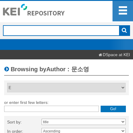
DSpace at KEI
Browsing byAuthor : 문소영
or enter first few letters:
Sort by:
In order: