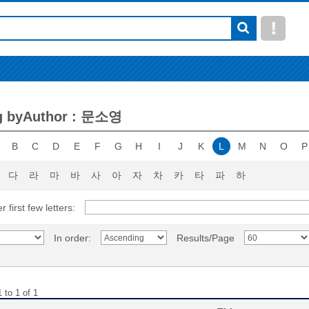
g byAuthor : 문소영
B
C
D
E
F
G
H
I
J
K
L
M
N
O
P
다
라
마
바
사
아
자
차
카
타
파
하
r first few letters:
In order:
Results/Page
 to 1 of 1