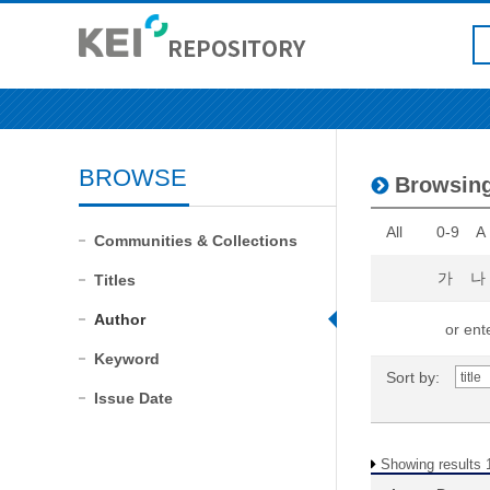
BROWSE
Browsin
All
0-9
A
Communities & Collections
가
나
Titles
Author
or ente
Keyword
Sort by:
Issue Date
Showing results 1