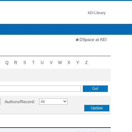
KEI Library
DSpace at KEI
Q
R
S
T
U
V
W
X
Y
Z
Authors/Record: