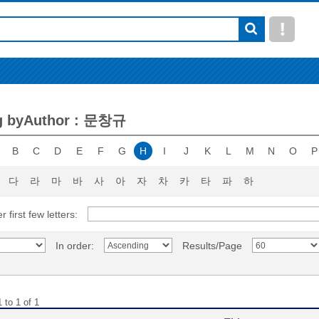
g byAuthor : 문창규
B
C
D
E
F
G
H
I
J
K
L
M
N
O
P
다
라
마
바
사
아
자
차
카
타
파
하
r first few letters:
In order:
Results/Page
 to 1 of 1