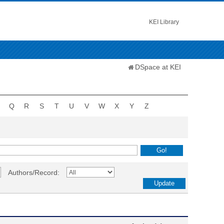
KEI Library
DSpace at KEI
Q
R
S
T
U
V
W
X
Y
Z
Authors/Record: