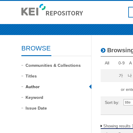
BROWSE
Browsin
All
0-9
A
Communities & Collections
가
나
Titles
Author
or ente
Keyword
Sort by:
Issue Date
Showing results 1