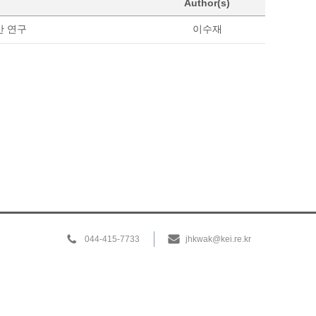
Author(s)
안 연구
이수재
044-415-7733
jhkwak@kei.re.kr