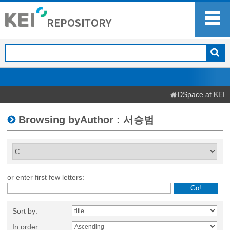
DSpace at KEI
Browsing byAuthor : 서승범
or enter first few letters:
Sort by:
In order: