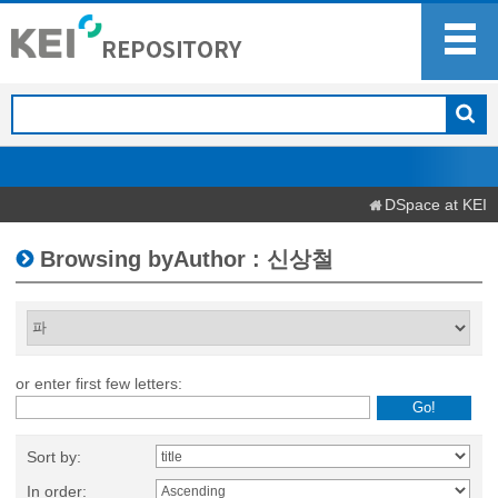
DSpace at KEI
Browsing byAuthor : 신상철
or enter first few letters:
Sort by:
In order: