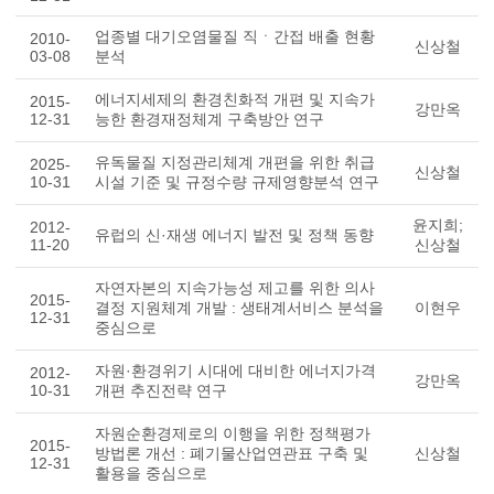
업종별 대기오염물질 직ㆍ간접 배출 현황
2010-
신상철
03-08
분석
에너지세제의 환경친화적 개편 및 지속가
2015-
강만옥
12-31
능한 환경재정체계 구축방안 연구
유독물질 지정관리체계 개편을 위한 취급
2025-
신상철
10-31
시설 기준 및 규정수량 규제영향분석 연구
윤지희;
2012-
유럽의 신·재생 에너지 발전 및 정책 동향
11-20
신상철
자연자본의 지속가능성 제고를 위한 의사
2015-
결정 지원체계 개발 : 생태계서비스 분석을
이현우
12-31
중심으로
자원·환경위기 시대에 대비한 에너지가격
2012-
강만옥
10-31
개편 추진전략 연구
자원순환경제로의 이행을 위한 정책평가
2015-
방법론 개선 : 폐기물산업연관표 구축 및
신상철
12-31
활용을 중심으로