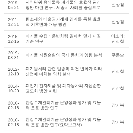
지역단위 음식물류 폐기물의 효율적 관리
2019-
신상철
05-31
방안 마련 연구 : 세종시 사례를 중심으로
탄소세와 배출권거래제 연계를 통한 효율
2011-
신상철
12-31
적 기후변화 대응 방안
폐기물 수집ㆍ운반차량 밀폐형 덮개 재질
이소라;
2015-
12-15
기준 연구
신상철
2019-
폐기물 자원순환의 국제 동향과 영향 분석
주문솔
03-31
폐기물처리 관련 업종의 여건 변화가 여타
2012-
신상철
12-10
산업에 미치는 영향 분석
폐전기 전자제품 및 폐자동차의 자원순환
2014-
신상철
10-20
고도화 방안 마련
한강수계관리기금 운영성과 평가 및 효율
2010-
장기복
02-18
적 운용 방안 연구
한강수계관리기금 운영성과 평가 및 효율
2010-
장기복
02-18
적 운용 방안 연구(요약보고서)