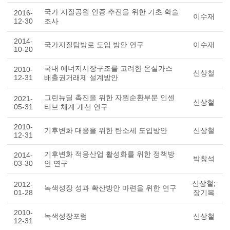
국가 지질공원 인증 추진을 위한 기초 학술
2016-
이수재
12-30
조사
2014-
국가지질탐방로 도입 방안 연구
이수재
10-20
국내 에너지시장구조를 고려한 온실가스
2010-
신상철
12-31
배출권거래제 설계방안
그린뉴딜 촉진을 위한 자원순환부문 인센
2021-
신상철
05-31
티브 체계 개선 연구
2010-
기후변화 대응을 위한 탄소세 도입방안
신상철
12-31
기후변화 적응산업 활성화를 위한 정책방
2014-
박창석
03-30
안 연구
신상철;
2012-
녹색성장 성과 확산방안 마련을 위한 연구
01-28
장기복
2010-
녹색성장포럼
신상철
12-31