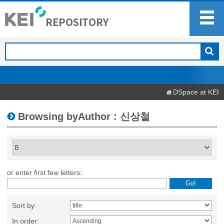
DSpace at KEI
Browsing byAuthor : 신상철
or enter first few letters:
Sort by:
In order: