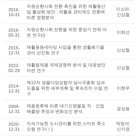
자원순환사회 전환 촉진을 위한 재활용산
이소라;
2016-
업 활성화 방안 : 재활용 관리제도 전환에
10-31
신상철
따른 영향분석
자원순환사회 전환을 위한 중장기 전략 마
2016-
이희선
05-31
련 연구(I)
재활용동네마당 사업을 통한 생활폐기물
2015-
신상철
12-31
관리 선진화 연구
재활용제품 국제경쟁력 분석 및 대응방안
2022-
신상철
02-28
마련 연구
제12차 생물다양성협약 당사국총회 성과
2014-
도출을 위한 세부계획 및 후속조치 수립 연
이현우
12-31
구
제품분류에 따른 대기오염물질 직ㆍ간접
2009-
공성용
12-31
배출량 추정과 변화요인 분석
지속가능한 도시관리를 위한 스마트 축소
박창석;
2020-
12-31
모형 연구(Ⅰ)
신지영