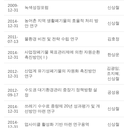
2009-
녹색성장포럼
신상철
12-31
농어촌 지역 생활폐기물의 효율적 처리 방
2014-
신상철
12-31
안 연구
2011-
물환경 비전 및 전략 수립 연구
김호정
07-13
사업장폐기물 목표관리제에 의한 자원순환
2014-
한상운
12-31
촉진방안(Ⅰ)
김광임;
산업계 유기성폐기물의 자원화 촉진방안
2012-
조지혜;
12-31
연구
신상철
수도권 대기환경관리 중장기 정책방향 설
2012-
공성용
09-17
정
쓰레기 수수료 종량제 20년 성과평가 및 개
2014-
신상철
12-31
선방안 마련 연구
2014-
업사이클 활성화 기반 마련 연구용역
신상철
12-31