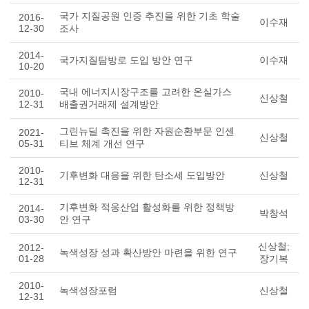
국가 지질공원 인증 추진을 위한 기초 학술
2016-
이수재
12-30
조사
2014-
국가지질탐방로 도입 방안 연구
이수재
10-20
국내 에너지시장구조를 고려한 온실가스
2010-
신상철
12-31
배출권거래제 설계방안
그린뉴딜 촉진을 위한 자원순환부문 인센
2021-
신상철
05-31
티브 체계 개선 연구
2010-
기후변화 대응을 위한 탄소세 도입방안
신상철
12-31
기후변화 적응산업 활성화를 위한 정책방
2014-
박창석
03-30
안 연구
신상철;
2012-
녹색성장 성과 확산방안 마련을 위한 연구
01-28
장기복
2010-
녹색성장포럼
신상철
12-31