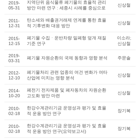
지역단위 음식물류 폐기물의 효율적 관리
2019-
신상철
05-31
방안 마련 연구 : 세종시 사례를 중심으로
탄소세와 배출권거래제 연계를 통한 효율
2011-
신상철
12-31
적 기후변화 대응 방안
폐기물 수집ㆍ운반차량 밀폐형 덮개 재질
이소라;
2015-
12-15
기준 연구
신상철
2019-
폐기물 자원순환의 국제 동향과 영향 분석
주문솔
03-31
폐기물처리 관련 업종의 여건 변화가 여타
2012-
신상철
12-10
산업에 미치는 영향 분석
폐전기 전자제품 및 폐자동차의 자원순환
2014-
신상철
10-20
고도화 방안 마련
한강수계관리기금 운영성과 평가 및 효율
2010-
장기복
02-18
적 운용 방안 연구
한강수계관리기금 운영성과 평가 및 효율
2010-
장기복
02-18
적 운용 방안 연구(요약보고서)