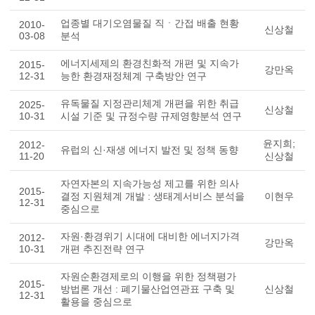
업종별 대기오염물질 직ㆍ간접 배출 현황
2010-
신상철
03-08
분석
에너지세제의 환경친화적 개편 및 지속가
2015-
강만옥
12-31
능한 환경재정체계 구축방안 연구
유독물질 지정관리체계 개편을 위한 취급
2025-
신상철
10-31
시설 기준 및 규정수량 규제영향분석 연구
윤지희;
2012-
유럽의 신·재생 에너지 발전 및 정책 동향
11-20
신상철
자연자본의 지속가능성 제고를 위한 의사
2015-
결정 지원체계 개발 : 생태계서비스 분석을
이현우
12-31
중심으로
자원·환경위기 시대에 대비한 에너지가격
2012-
강만옥
10-31
개편 추진전략 연구
자원순환경제로의 이행을 위한 정책평가
2015-
방법론 개선 : 폐기물산업연관표 구축 및
신상철
12-31
활용을 중심으로