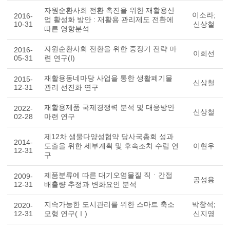
자원순환사회 전환 촉진을 위한 재활용산
이소라;
2016-
업 활성화 방안 : 재활용 관리제도 전환에
10-31
신상철
따른 영향분석
자원순환사회 전환을 위한 중장기 전략 마
2016-
이희선
05-31
련 연구(I)
재활용동네마당 사업을 통한 생활폐기물
2015-
신상철
12-31
관리 선진화 연구
재활용제품 국제경쟁력 분석 및 대응방안
2022-
신상철
02-28
마련 연구
제12차 생물다양성협약 당사국총회 성과
2014-
도출을 위한 세부계획 및 후속조치 수립 연
이현우
12-31
구
제품분류에 따른 대기오염물질 직ㆍ간접
2009-
공성용
12-31
배출량 추정과 변화요인 분석
지속가능한 도시관리를 위한 스마트 축소
박창석;
2020-
12-31
모형 연구(Ⅰ)
신지영