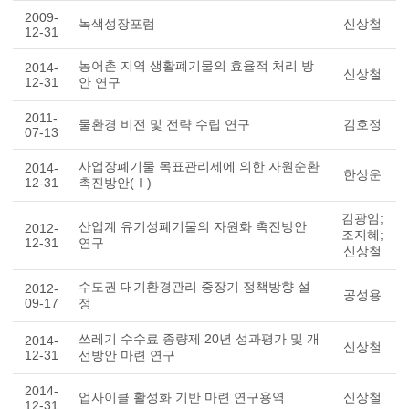
2009-
녹색성장포럼
신상철
12-31
농어촌 지역 생활폐기물의 효율적 처리 방
2014-
신상철
12-31
안 연구
2011-
물환경 비전 및 전략 수립 연구
김호정
07-13
사업장폐기물 목표관리제에 의한 자원순환
2014-
한상운
12-31
촉진방안(Ⅰ)
김광임;
산업계 유기성폐기물의 자원화 촉진방안
2012-
조지혜;
12-31
연구
신상철
수도권 대기환경관리 중장기 정책방향 설
2012-
공성용
09-17
정
쓰레기 수수료 종량제 20년 성과평가 및 개
2014-
신상철
12-31
선방안 마련 연구
2014-
업사이클 활성화 기반 마련 연구용역
신상철
12-31