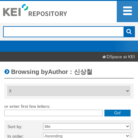
DSpace at KEI
Browsing byAuthor : 신상철
or enter first few letters:
Sort by:
In order: