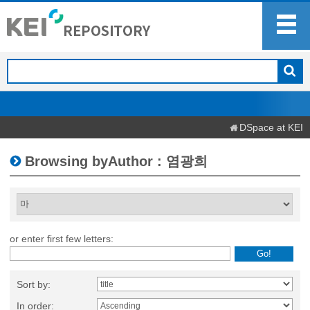
DSpace at KEI
Browsing byAuthor : 염광희
or enter first few letters:
Sort by:
In order: