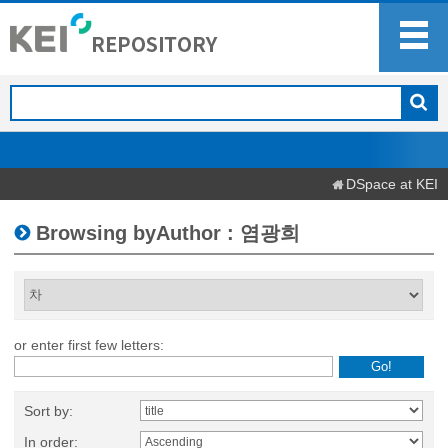
DSpace at KEI
Browsing byAuthor : 염광희
or enter first few letters:
Sort by:
In order: