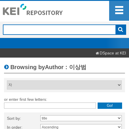
DSpace at KEI
Browsing byAuthor : 이상범
or enter first few letters:
Sort by:
In order: