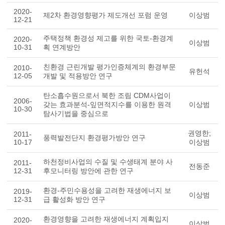
2020-
제2차 환경영향평가 제도개선 포럼 운영
이상범
12-21
주택정책 환경성 제고를 위한 국토-환경계
2020-
이상범
10-31
획 연계방안
친환경 근린개발 평가인증체계의 환경부문
2010-
유헌석
12-05
개발 및 적용방안 연구
탄소흡수원으로서 북한 조림 CDM사업이
2006-
갖는 효과분석-잎면적지수를 이용한 원격
이상범
10-30
탐사기법을 중심으로
권영한;
2011-
풍력발전단지 환경평가방안 연구
10-17
이상범
하천정비사업의 수질 및 수생태계 분야 사
2011-
전동준
12-31
후모니터링 방안에 관한 연구
환경-주민수용성을 고려한 재생에너지 보
2019-
이상범
12-31
급 활성화 방안 연구
환경영향을 고려한 재생에너지 계획입지
2020-
이상범