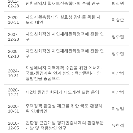
2011-
인천광역시 철새보전종합대책 수립 연구
방상원
02-28
자연자원총량제의 실효성 강화를 위한 제
2020-
이승준
10-31
도적 대안
자연친화적인 자연재해완화정책에 관한 연
2007-
정주철
12-28
구
자연친화적인 자연재해완화정책에 관한 연
2008-
정주철
02-13
구
재생에너지 지역계획 수립을 위한 에너지-
2024-
국토-환경계획 연계 방안 : 육상풍력-태양
이상범
10-31
광발전을 중심으로
2020-
제2차 환경영향평가 제도개선 포럼 운영
이상범
12-21
주택정책 환경성 제고를 위한 국토-환경계
2020-
이상범
10-31
획 연계방안
친환경 근린개발 평가인증체계의 환경부문
2010-
유헌석
12-05
개발 및 적용방안 연구