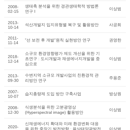
생태축 분석을 위한 경관생태학적 방법론
2008-
이상범
02-15
연구 I
2013-
석산개발지 입지유형별 복구 및 활용방안
사공희
10-14
2011-
"선 보전 후 개발”원칙 실현방안 연구
권영한
11-14
소규모 환경영향평가 제도 개선을 위한 기
2018-
초연구 : 도시개발과 재생에너지개발을 중
이상범
12-14
심으로
수변지역 소규모 개발사업의 친환경적 관
2013-
주용준
09-30
리방안 연구
2007-
습지총량제 도입 방안 구축사업
방상원
10-07
식생분석을 위한 고분광영상
2008-
이상범
12-30
(Hyperspectral image) 활용방안
신재생에너지 확대와 미래 환경변화 대응
2020-
을 위한 중장기 발전방향 : 육상태양광발전
이상범