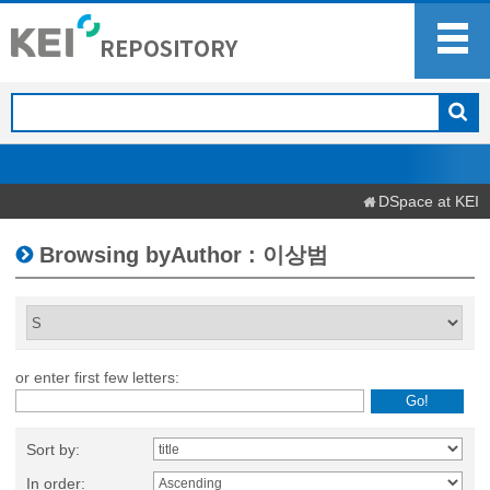
DSpace at KEI
Browsing byAuthor : 이상범
or enter first few letters:
Sort by:
In order: