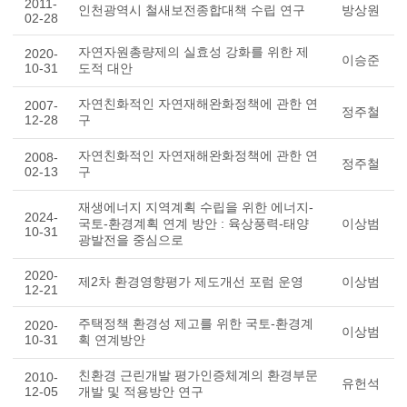
2011-
인천광역시 철새보전종합대책 수립 연구
방상원
02-28
자연자원총량제의 실효성 강화를 위한 제
2020-
이승준
10-31
도적 대안
자연친화적인 자연재해완화정책에 관한 연
2007-
정주철
12-28
구
자연친화적인 자연재해완화정책에 관한 연
2008-
정주철
02-13
구
재생에너지 지역계획 수립을 위한 에너지-
2024-
국토-환경계획 연계 방안 : 육상풍력-태양
이상범
10-31
광발전을 중심으로
2020-
제2차 환경영향평가 제도개선 포럼 운영
이상범
12-21
주택정책 환경성 제고를 위한 국토-환경계
2020-
이상범
10-31
획 연계방안
친환경 근린개발 평가인증체계의 환경부문
2010-
유헌석
12-05
개발 및 적용방안 연구