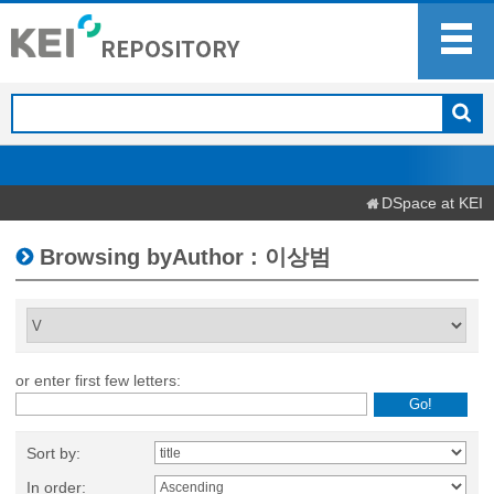
DSpace at KEI
Browsing byAuthor : 이상범
or enter first few letters:
Sort by:
In order: