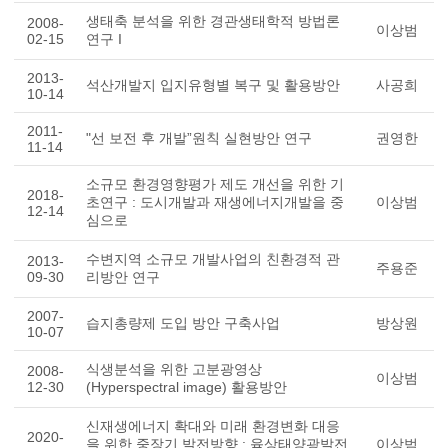
생태축 분석을 위한 경관생태학적 방법론
2008-
이상범
02-15
연구 I
2013-
석산개발지 입지유형별 복구 및 활용방안
사공희
10-14
2011-
"선 보전 후 개발”원칙 실현방안 연구
권영한
11-14
소규모 환경영향평가 제도 개선을 위한 기
2018-
초연구 : 도시개발과 재생에너지개발을 중
이상범
12-14
심으로
수변지역 소규모 개발사업의 친환경적 관
2013-
주용준
09-30
리방안 연구
2007-
습지총량제 도입 방안 구축사업
방상원
10-07
식생분석을 위한 고분광영상
2008-
이상범
12-30
(Hyperspectral image) 활용방안
신재생에너지 확대와 미래 환경변화 대응
2020-
을 위한 중장기 발전방향 : 육상태양광발전
이상범