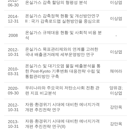
2011-
온실가스 감축 할당의 형평성 분석
이상엽
06-30
온실가스 감축정책 현황 및 개선방안연구
2014-
이상엽
12-31
II : 국가 감축로드맵 실현방안을 중심으로
온실가스 규제대응 현황 및 사회적 비용 분
2008
-
석
온실가스 목표관리제와의 연계를 고려한
2012-
이상엽
10-31
국내 배출권거래제 세부운영방안 연구
온실가스 및 대기오염 물질 배출분석을 통
2010-
한 Post-Kyoto 기후변화 대응전략 수립 및
채여라
03-31
통합관리방안 구축
우리나라와 주요국의 저탄소사회 전환 관
양유경;
2020-
09-30
련 지표 비교분석
이상엽
자원·환경위기 시대에 대비한 에너지가격
2012-
강만옥
10-31
개편 추진전략 연구
자원·환경위기 시대에 대비한 에너지가격
2013-
강만옥
10-31
개편 추진전략 연구(II)