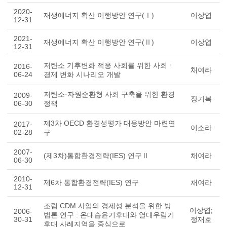
2020-
재생에너지 확산 이행방안 연구(Ⅰ)
이상엽
12-31
2021-
재생에너지 확산 이행방안 연구(Ⅱ)
이상엽
12-31
저탄소 기후변화 적응 사회를 위한 사회ㆍ
2016-
채여라
06-24
경제 변화 시나리오 개발
저탄소·자원순환형 사회 구축을 위한 환경
2009-
장기복
06-30
정책
제3차 OECD 환경성평가 대응방안 마련연
2017-
이소라
02-28
구
2007-
(제3차)통합환경전략(IES) 연구Ⅱ
채여라
06-30
2010-
제6차 통합환경전략(IES) 연구
채여라
12-31
조림 CDM 사업의 경제성 분석을 위한 방
이상엽;
2006-
법론 연구 : 온대습윤기후대와 열대우림기
30-31
정재호
후대 사례지역을 중심으로