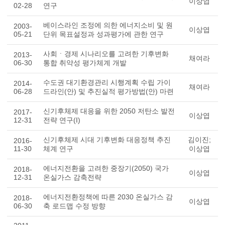
이상엽
02-28
연구
베이스라인 조정에 의한 에너지소비 및 원
2003-
이상엽
05-21
단위 목표설정과 성과평가에 관한 연구
사회ㆍ경제 시나리오를 고려한 기후변화
2013-
채여라
06-30
통합 취약성 평가체계 개발
수도권 대기환경관리 시행계획 수립 가이
2014-
채여라
06-28
드라인(안) 및 추진실적 평가방법(안) 마련
신기후체제 대응을 위한 2050 저탄소 발전
2017-
이상엽
12-31
전략 연구(I)
신기후체제 시대 기후변화 대응정책 추진
김이진;
2016-
11-30
체계 연구
이상엽
에너지전환을 고려한 중장기(2050) 국가
2018-
이상엽
12-31
온실가스 감축전략
에너지전환정책에 따른 2030 온실가스 감
2018-
이상엽
06-30
축 로드맵 수정 방향