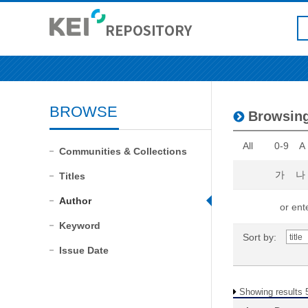
BROWSE
Browsin
All
0-9
A
Communities & Collections
가
나
Titles
Author
or ente
Keyword
Sort by:
Issue Date
Showing results 5