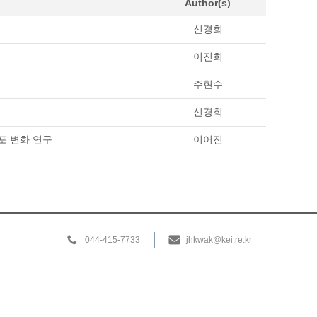
Author(s)
신경희
이진희
주현수
신경희
포 변화 연구
이어진
044-415-7733
jhkwak@kei.re.kr