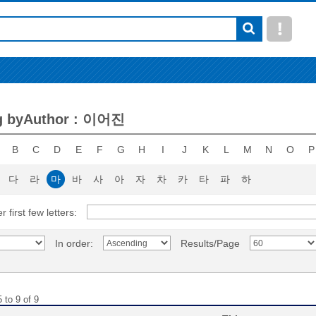
g byAuthor : 이어진
B
C
D
E
F
G
H
I
J
K
L
M
N
O
P
다
라
마
바
사
아
자
차
카
타
파
하
r first few letters:
In order:
Results/Page
 to 9 of 9