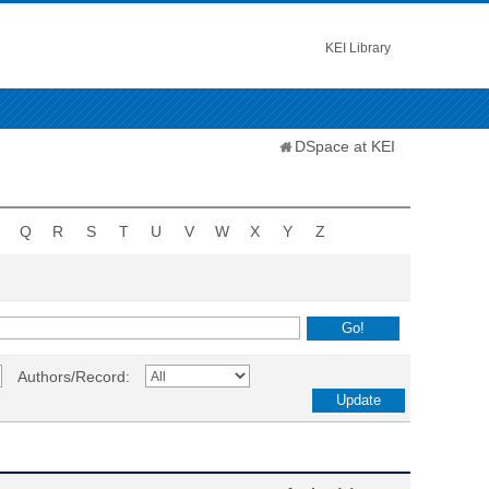
KEI Library
DSpace at KEI
Q
R
S
T
U
V
W
X
Y
Z
Authors/Record: