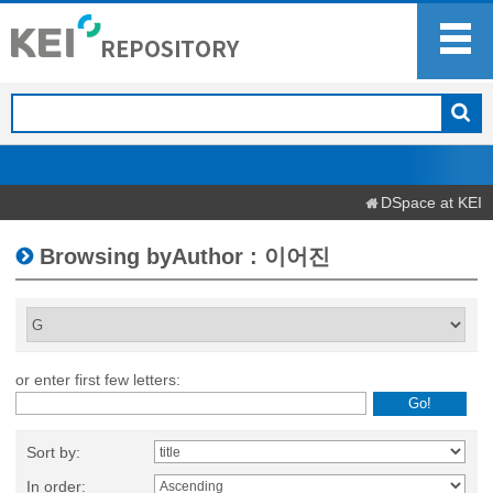
DSpace at KEI
Browsing byAuthor : 이어진
or enter first few letters:
Sort by:
In order: