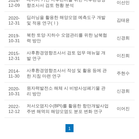
2024-
이선민
12-09
향조사서 검토 현황 분석
딥러닝을 활용한 해양오염 예측도구 개발
2020-
김태윤
12-31
및 적용 연구(Ⅰ)
북한 토양·지하수 오염관리를 위한 남북협
2019-
신경희
10-31
력 방안
사후환경영향조사서 검토 업무 매뉴얼 개
2015-
이진희
12-31
발 연구
사후환경영향조사서 작성 및 활용 등에 관
2014-
주현수
11-30
한 지침 마련 연구
원자력발전소 해체 시 비방사성폐기물 관
2020-
신경희
10-31
리 방안
저서오염지수(BPI)를 활용한 항만개발사업
2022-
이어진
12-12
주변 해역의 해양오염도 분포 변화 연구
1