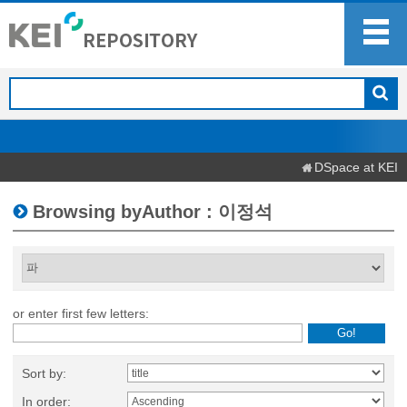
DSpace at KEI
Browsing byAuthor : 이정석
or enter first few letters:
Sort by:
In order: