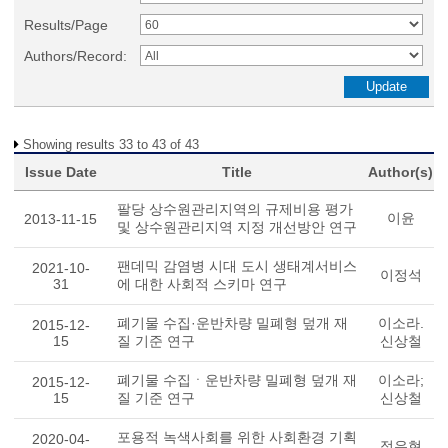
Results/Page
Authors/Record:
Showing results 33 to 43 of 43
Issue Date
Title
Author(s)
팔당 상수원관리지역의 규제비용 평가
이윤
2013-11-15
및 상수원관리지역 지정 개선방안 연구
팬데믹 감염병 시대 도시 생태계서비스
2021-10-
이정석
31
에 대한 사회적 스키마 연구
폐기물 수집·운반차량 밀폐형 덮개 재
이소라.
2015-12-
15
질 기준 연구
신상철
폐기물 수집ㆍ운반차량 밀폐형 덮개 재
이소라;
2015-12-
15
질 기준 연구
신상철
포용적 녹색사회를 위한 사회환경 기획
2020-04-
정우현