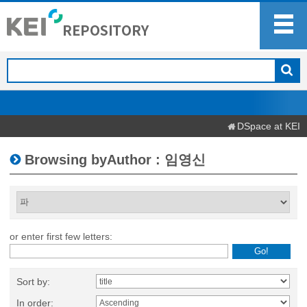
DSpace at KEI
Browsing byAuthor : 임영신
or enter first few letters:
Sort by:
In order: