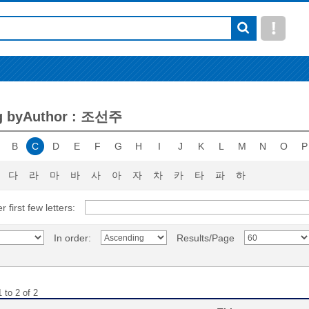
g byAuthor : 조선주
B
C
D
E
F
G
H
I
J
K
L
M
N
O
P
다
라
마
바
사
아
자
차
카
타
파
하
r first few letters:
In order:
Results/Page
 to 2 of 2