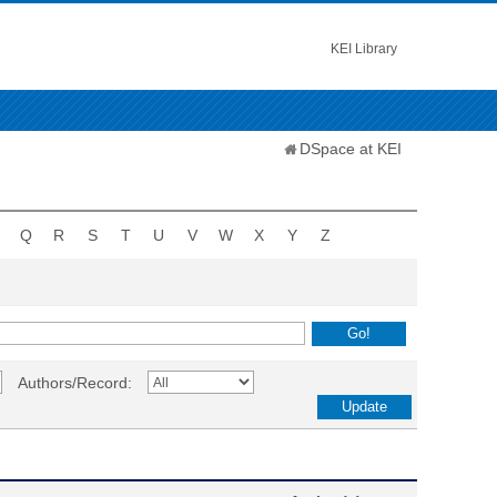
KEI Library
DSpace at KEI
Q
R
S
T
U
V
W
X
Y
Z
Authors/Record: