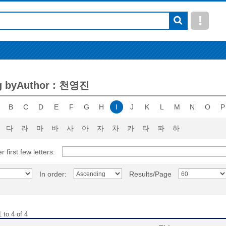
g byAuthor : 천영진
B
C
D
E
F
G
H
I
J
K
L
M
N
O
P
다
라
마
바
사
아
자
차
카
타
파
하
r first few letters:
In order:
Results/Page
 to 4 of 4