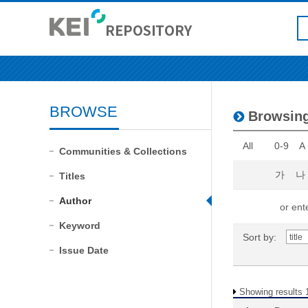
BROWSE
Browsin
All
0-9
A
Communities & Collections
가
나
Titles
Author
or ente
Keyword
Sort by:
Issue Date
Showing results 1