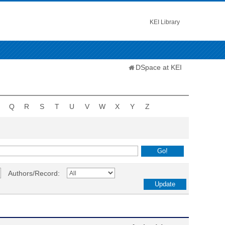
KEI Library
DSpace at KEI
Q
R
S
T
U
V
W
X
Y
Z
Authors/Record: