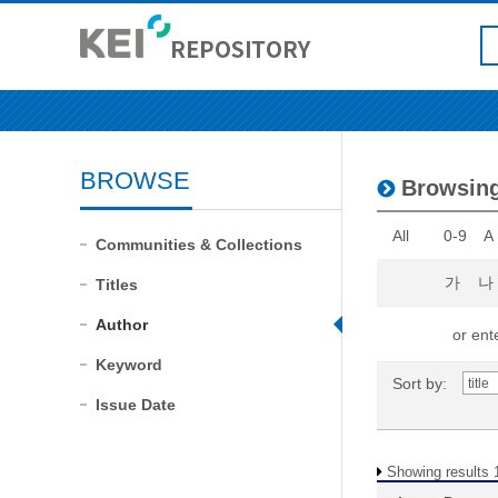
BROWSE
Browsin
All
0-9
A
Communities & Collections
가
나
Titles
Author
or ente
Keyword
Sort by:
Issue Date
Showing results 1