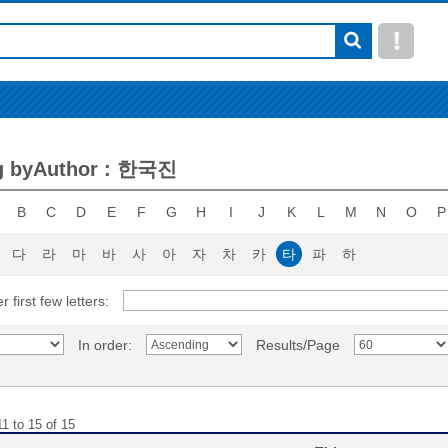
g byAuthor : 한국진
B
C
D
E
F
G
H
I
J
K
L
M
N
O
P
다
라
마
바
사
아
자
차
카
타
파
하
r first few letters:
In order:
Results/Page
1 to 15 of 15