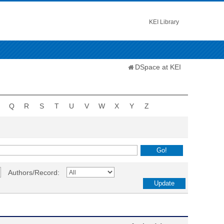
KEI Library
DSpace at KEI
Q
R
S
T
U
V
W
X
Y
Z
Authors/Record: