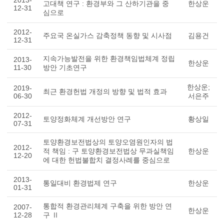
2013-
고대책 연구 : 환경부와 그 산하기관을 중
한상운
12-31
심으로
2012-
주요국 온실가스 감축정책 동향 및 시사점
김용건
12-31
지속가능발전을 위한 환경책임법체계 정립
2013-
한상운
11-30
방안 기초연구
한상운;
2019-
최근 환경헌법 개정의 방향 및 법적 효과
06-30
서은주
2012-
토양정화체계 개선방안 연구
황상일
07-31
토양환경보전법상의 토양오염원인자의 법
2012-
적 책임 : 구 토양환경보전법상 무과실책임
한상운
12-20
에 대한 헌법불합치 결정사례를 중심으로
2013-
통일대비 환경법제 연구
한상운
01-31
통합적 환경관리체계 구축을 위한 방안 연
2007-
한상운
12-28
구 Ⅱ