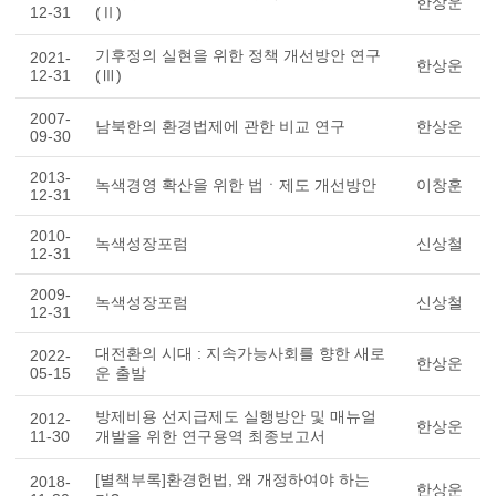
한상운
12-31
(Ⅱ)
기후정의 실현을 위한 정책 개선방안 연구
2021-
한상운
12-31
(Ⅲ)
2007-
남북한의 환경법제에 관한 비교 연구
한상운
09-30
2013-
녹색경영 확산을 위한 법ㆍ제도 개선방안
이창훈
12-31
2010-
녹색성장포럼
신상철
12-31
2009-
녹색성장포럼
신상철
12-31
대전환의 시대 : 지속가능사회를 향한 새로
2022-
한상운
05-15
운 출발
방제비용 선지급제도 실행방안 및 매뉴얼
2012-
한상운
11-30
개발을 위한 연구용역 최종보고서
[별책부록]환경헌법, 왜 개정하여야 하는
2018-
한상운