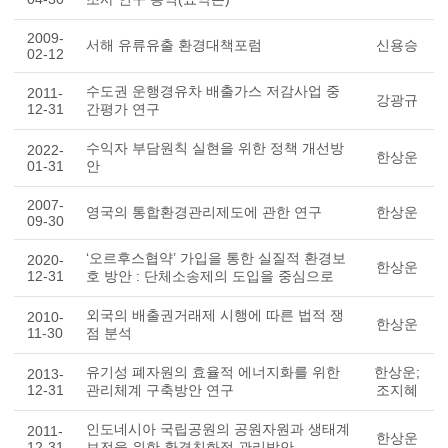
2009-
서해 유류유출 환경대책포럼
신용승
02-12
수도권 운행경유차 배출가스 저감사업 중
2011-
강광규
12-31
간평가 연구
수익자 부담원칙 실현을 위한 정책 개선방
2022-
한상운
01-31
안
2007-
영국의 통합환경관리제도에 관한 연구
한상운
09-30
‘오르후스협약’ 가입을 통한 실질적 환경보
2020-
한상운
12-31
호 방안 : 단체소송제의 도입을 중심으로
외국의 배출권거래제 시행에 따른 법적 쟁
2010-
한상운
11-30
점 분석
유기성 폐자원의 효율적 에너지화를 위한
한상운;
2013-
12-31
관리체계 구축방안 연구
조지혜
인도네시아 국립공원의 공원자원과 생태계
2011-
한상운
12-31
보전을 위한 환경친화적 관리방안