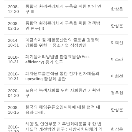
통합적 환경관리체계 구축을 위한 방안 연
2008-
한상운
12-30
구 Ⅲ
통합적 환경관리체계 구축을 위한 정책방
2008-
한상운
02-15
안 연구(II)
폐금속자원 재활용산업의 글로벌 경쟁력
2014-
이희선
10-31
강화를 위한 ㆍ중소기업 상생방안
폐기물처리방법별 환경효율성(Eco-
2018-
이소라
10-31
efficiency) 평가 연구
폐자원흐름분석을 통한 전기·전자제품의
2016-
이희선
10-31
upcycling 활성화 방안
포용적 녹색사회를 위한 사회환경 기획연
2020-
정우현
04-30
구
한국의 해양유류오염피해에 대한 법적 대
2008-
한상운
10-15
응과 과제 :
해양 및 연안부문 기후변화대응을 위한 법
2016-
제도적 개선방안 연구 : 지방자치단체의 역
한상운
12-30