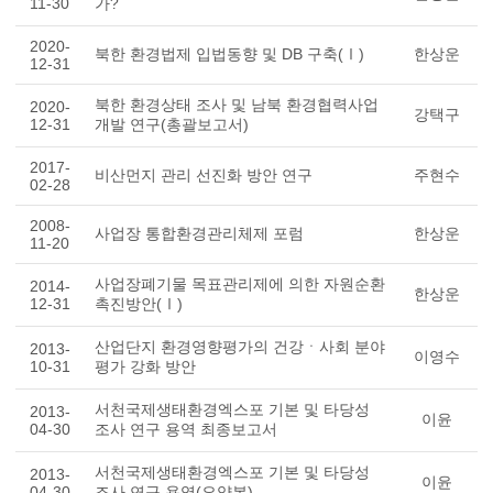
11-30
가?
2020-
북한 환경법제 입법동향 및 DB 구축(Ⅰ)
한상운
12-31
북한 환경상태 조사 및 남북 환경협력사업
2020-
강택구
12-31
개발 연구(총괄보고서)
2017-
비산먼지 관리 선진화 방안 연구
주현수
02-28
2008-
사업장 통합환경관리체제 포럼
한상운
11-20
사업장폐기물 목표관리제에 의한 자원순환
2014-
한상운
12-31
촉진방안(Ⅰ)
산업단지 환경영향평가의 건강ㆍ사회 분야
2013-
이영수
10-31
평가 강화 방안
서천국제생태환경엑스포 기본 및 타당성
2013-
이윤
04-30
조사 연구 용역 최종보고서
서천국제생태환경엑스포 기본 및 타당성
2013-
이윤
04-30
조사 연구 용역(요약본)