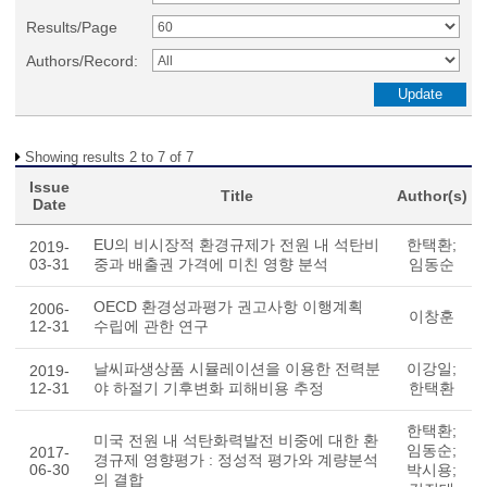
Results/Page
Authors/Record:
Showing results 2 to 7 of 7
Issue
Title
Author(s)
Date
EU의 비시장적 환경규제가 전원 내 석탄비
한택환;
2019-
03-31
중과 배출권 가격에 미친 영향 분석
임동순
OECD 환경성과평가 권고사항 이행계획
2006-
이창훈
12-31
수립에 관한 연구
날씨파생상품 시뮬레이션을 이용한 전력분
이강일;
2019-
12-31
야 하절기 기후변화 피해비용 추정
한택환
한택환;
미국 전원 내 석탄화력발전 비중에 대한 환
임동순;
2017-
경규제 영향평가 : 정성적 평가와 계량분석
06-30
박시용;
의 결합