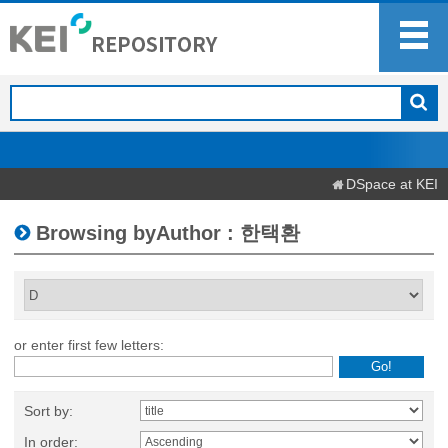
DSpace at KEI
Browsing byAuthor : 한택환
or enter first few letters:
Sort by:
In order: