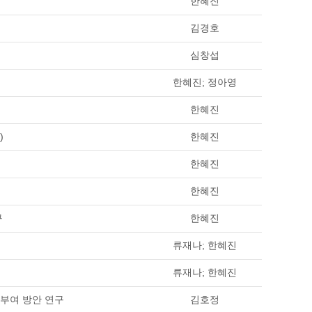
한혜진
김경호
심창섭
한혜진; 정아영
한혜진
)
한혜진
한혜진
한혜진
구
한혜진
류재나; 한혜진
류재나; 한혜진
부여 방안 연구
김호정