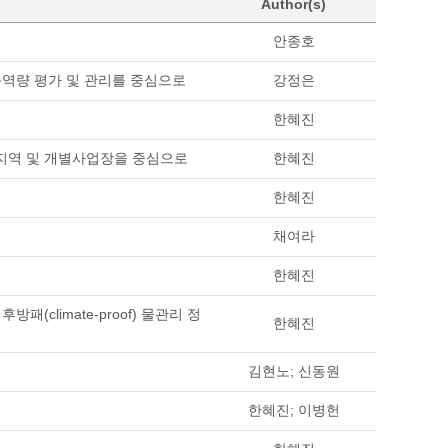
Author(s)
안종호
역량 평가 및 관리를 중심으로
강정은
한혜진
업지역 및 개별사업장을 중심으로
한혜진
한혜진
채여라
한혜진
(climate-proof) 물관리 정
한혜진
김현노; 신동원
한혜진; 이병헌