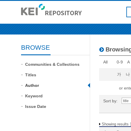
BROWSE
Browsin
All
0-9
A
Communities & Collections
가
나
Titles
Author
or ente
Keyword
Sort by:
Issue Date
Showing results 1