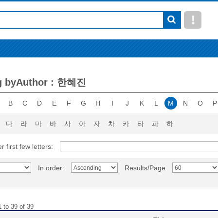
g byAuthor : 한혜진
B
C
D
E
F
G
H
I
J
K
L
M
N
O
P
다
라
마
바
사
아
자
차
카
타
파
하
r first few letters:
In order:
Results/Page
 to 39 of 39