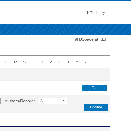
KEI Library
DSpace at KEI
Q
R
S
T
U
V
W
X
Y
Z
Authors/Record: