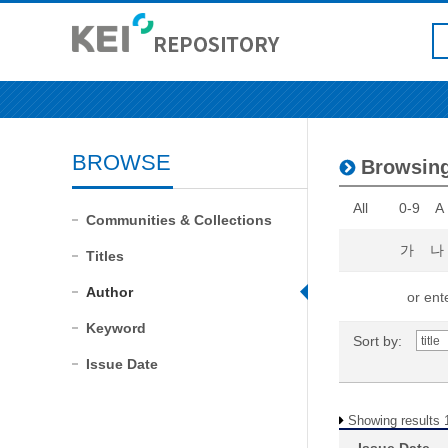
BROWSE
Browsing
All
0-9
A
Communities & Collections
가
나
Titles
Author
or ente
Keyword
Sort by:
Issue Date
Showing results 1