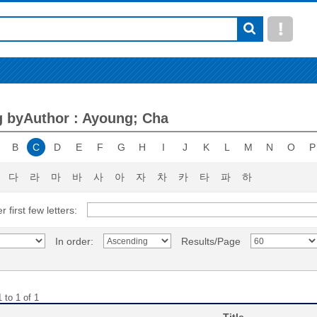
 byAuthor : Ayoung; Cha
B
C
D
E
F
G
H
I
J
K
L
M
N
O
P
다
라
마
바
사
아
자
차
카
타
파
하
r first few letters:
In order:
Results/Page
 to 1 of 1