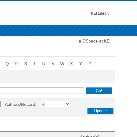
KEI Library
DSpace at KEI
Q
R
S
T
U
V
W
X
Y
Z
Authors/Record: