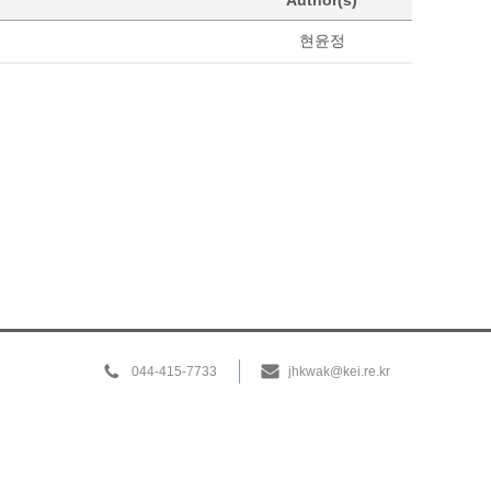
Author(s)
현윤정
044-415-7733
jhkwak@kei.re.kr