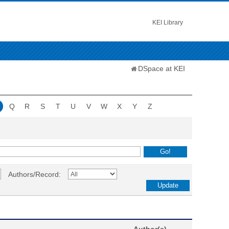
KEI Library
DSpace at KEI
Q
R
S
T
U
V
W
X
Y
Z
Authors/Record: