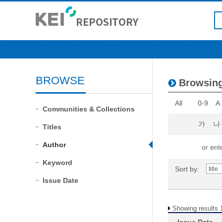
BROWSE
Browsing
All
0-9
A
Communities & Collections
가
나
Titles
Author
or ente
Keyword
Sort by:
Issue Date
Showing results 1