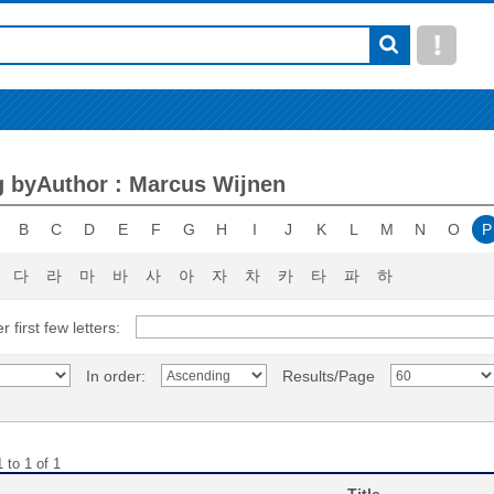
 byAuthor : Marcus Wijnen
B
C
D
E
F
G
H
I
J
K
L
M
N
O
P
다
라
마
바
사
아
자
차
카
타
파
하
r first few letters:
In order:
Results/Page
 to 1 of 1