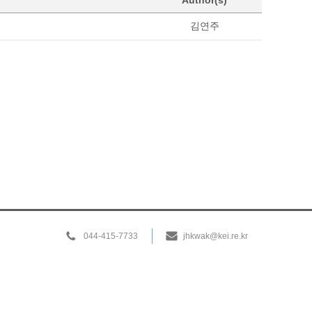
Author(s)
김연주
044-415-7733
jhkwak@kei.re.kr