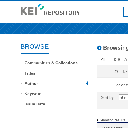
BROWSE
Browsin
All
0-9
A
Communities & Collections
가
나
Titles
Author
or ente
Keyword
Sort by:
Issue Date
Showing results 1