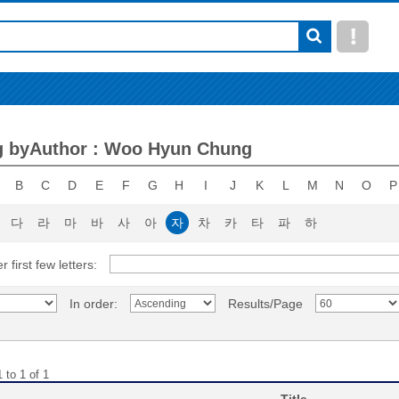
g byAuthor : Woo Hyun Chung
B
C
D
E
F
G
H
I
J
K
L
M
N
O
P
다
라
마
바
사
아
자
차
카
타
파
하
r first few letters:
In order:
Results/Page
 to 1 of 1