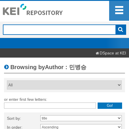
DSpace at KEI
Browsing byAuthor : 민병승
or enter first few letters:
Sort by:
In order: