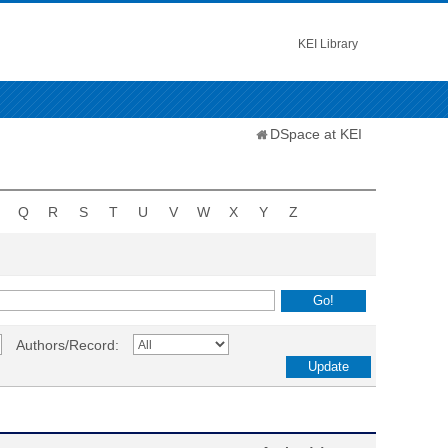
KEI Library
DSpace at KEI
Q
R
S
T
U
V
W
X
Y
Z
Authors/Record: