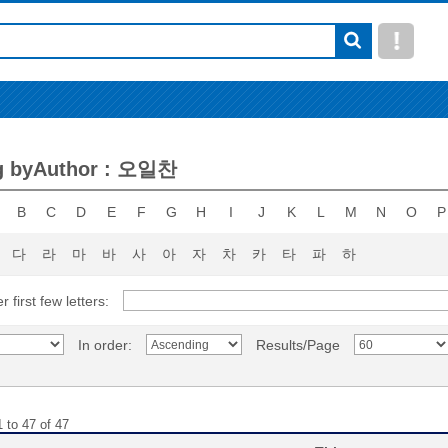
g byAuthor : 오일찬
B
C
D
E
F
G
H
I
J
K
L
M
N
O
P
다
라
마
바
사
아
자
차
카
타
파
하
r first few letters:
In order:
Results/Page
 to 47 of 47