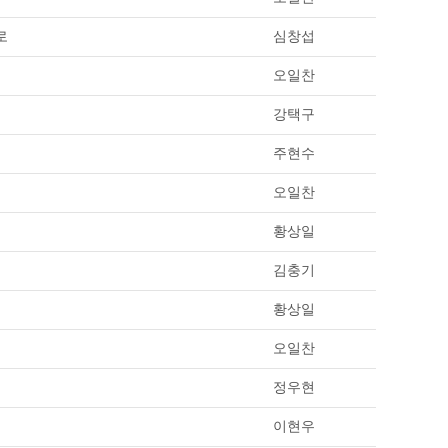
로
심창섭
오일찬
강택구
주현수
오일찬
황상일
김충기
황상일
오일찬
정우현
이현우