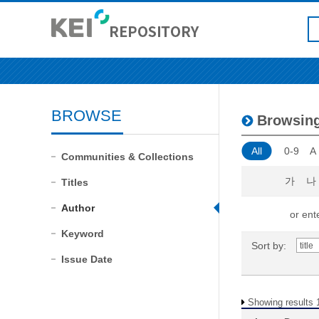
BROWSE
Browsin
All
0-9
A
Communities & Collections
가
나
Titles
Author
or ente
Keyword
Sort by:
Issue Date
Showing results 1