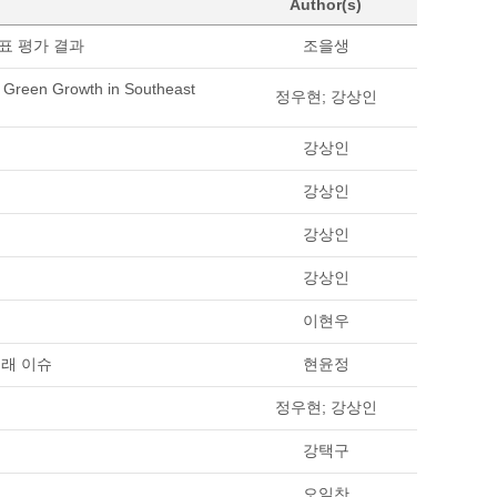
Author(s)
표 평가 결과
조을생
g Green Growth in Southeast
정우현; 강상인
강상인
강상인
강상인
강상인
이현우
미래 이슈
현윤정
정우현; 강상인
강택구
오일찬