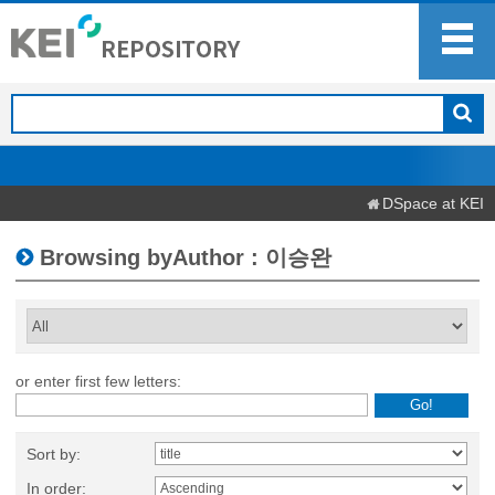
DSpace at KEI
Browsing byAuthor : 이승완
or enter first few letters:
Sort by:
In order: