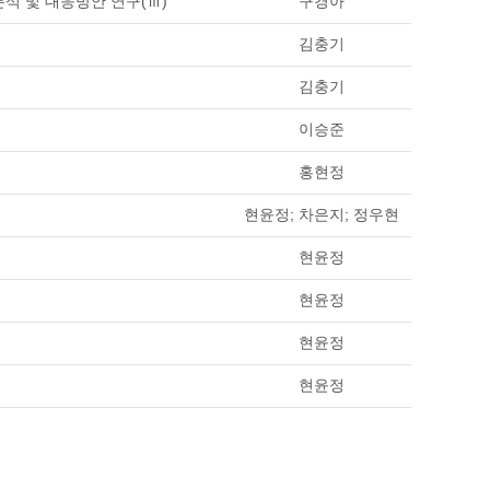
분석 및 대응방안 연구(Ⅲ)
구경아
김충기
김충기
이승준
홍현정
현윤정; 차은지; 정우현
현윤정
현윤정
현윤정
현윤정