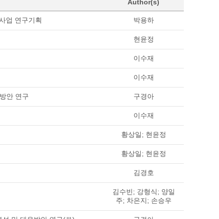
Author(s)
책사업 연구기획
박용하
현윤정
이수재
이수재
방안 연구
구경아
이수재
황상일; 현윤정
황상일; 현윤정
김경호
김수빈; 강형식; 양일
주; 차은지; 손승우