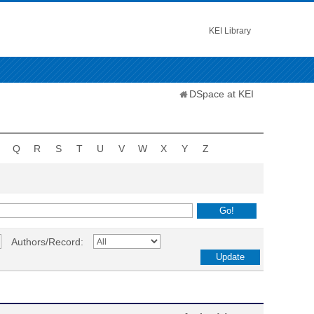
KEI Library
DSpace at KEI
Q
R
S
T
U
V
W
X
Y
Z
Authors/Record: