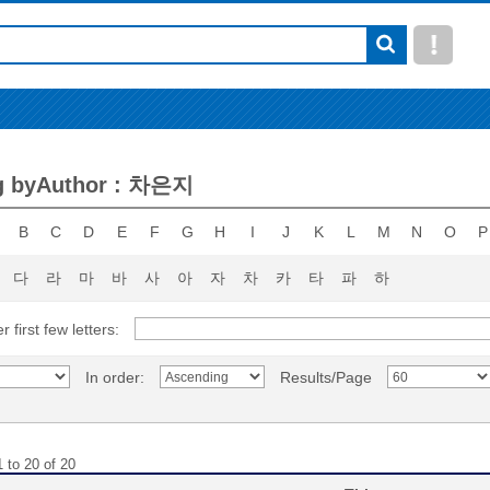
g byAuthor : 차은지
B
C
D
E
F
G
H
I
J
K
L
M
N
O
P
다
라
마
바
사
아
자
차
카
타
파
하
r first few letters:
In order:
Results/Page
 to 20 of 20