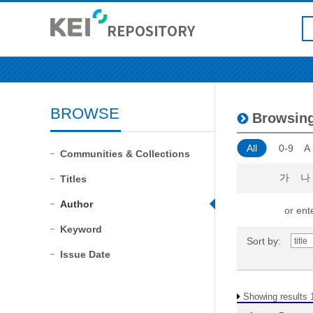
BROWSE
Browsin
All
0-9
A
Communities & Collections
가
나
Titles
Author
or ente
Keyword
Sort by:
Issue Date
Showing results 1