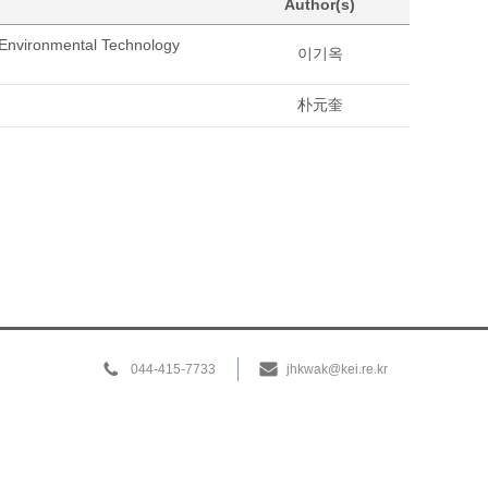
Author(s)
r Environmental Technology
이기옥
朴元奎
044-415-7733
jhkwak@kei.re.kr