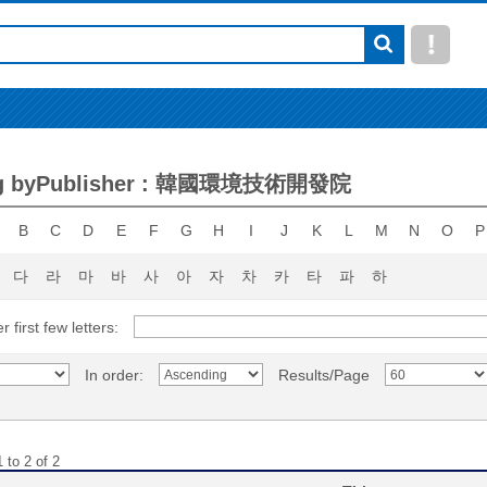
ng byPublisher : 韓國環境技術開發院
B
C
D
E
F
G
H
I
J
K
L
M
N
O
P
다
라
마
바
사
아
자
차
카
타
파
하
r first few letters:
In order:
Results/Page
 to 2 of 2