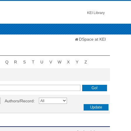
KEI Library
DSpace at KEI
Q
R
S
T
U
V
W
X
Y
Z
Authors/Record: