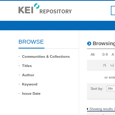
BROWSE
Browsi
All
0-9
A
Communities & Collections
가
나
Titles
Author
or ente
Keyword
Sort by:
Issue Date
Showing results 1