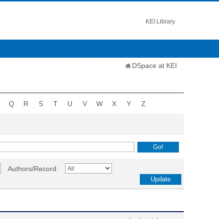
KEI Library
DSpace at KEI
Q
R
S
T
U
V
W
X
Y
Z
Authors/Record: