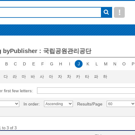
ng byPublisher : 국립공원관리공단
B
C
D
E
F
G
H
I
J
K
L
M
N
O
P
다
라
마
바
사
아
자
차
카
타
파
하
r first few letters:
In order:
Results/Page
 to 3 of 3