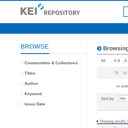
BROWSE
Browsi
All
0-9
A
Communities & Collections
가
나
Titles
Author
or ente
Keyword
Sort by:
Issue Date
Showing results 1