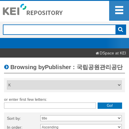
DSpace at KEI
Browsing byPublisher : 국립공원관리공단
or enter first few letters:
Sort by:
In order: